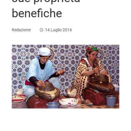
benefiche
Redazione
14 Luglio 2016
ebook
ter
edIn
erest
mbleupon