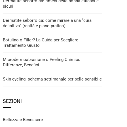
Dermatite seborroica: rimedi della nonna efficaci e
sicuri
Dermatite seborroica: come mirare a una “cura
definitiva” (realtà e piano pratico)
Botulino o Filler? La Guida per Scegliere il
Trattamento Giusto
Microdermoabrasione o Peeling Chimico:
Differenze, Benefici
Skin cycling: schema settimanale per pelle sensibile
SEZIONI
Bellezza e Benessere