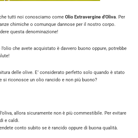
io che tutti noi conosciamo come
Olio Extravergine d’Oliva
. Per
stanze chimiche o comunque dannose per il nostro corpo.
sedere questa denominazione!
se l’olio che avete acquistato è davvero buono oppure, potrebbe
lute!
tura delle olive. E’ considerato perfetto solo quando è stato
si riconosce un olio rancido e non più buono?
ll’oliva, allora sicuramente non è più commestibile. Per evitare
i e caldi.
 rendete conto subito se è rancido oppure di buona qualità.