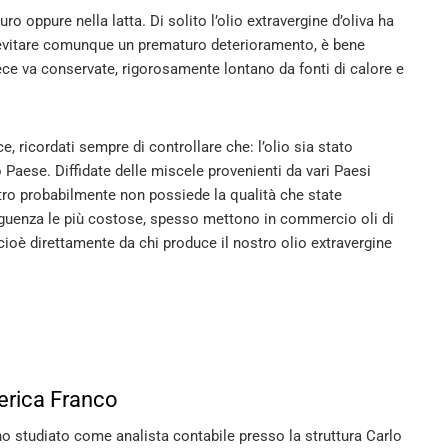
o oppure nella latta. Di solito l’olio extravergine d’oliva ha
 evitare comunque un prematuro deterioramento, è bene
vece va conservate, rigorosamente lontano da fonti di calore e
, ricordati sempre di controllare che: l’olio sia stato
o Paese. Diffidate delle miscele provenienti da vari Paesi
itro probabilmente non possiede la qualità che state
eguenza le più costose, spesso mettono in commercio oli di
 cioè direttamente da chi produce il nostro olio extravergine
erica Franco
 ho studiato come analista contabile presso la struttura Carlo