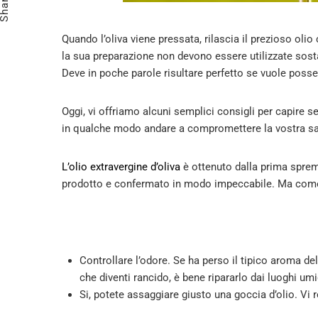
Share
Quando l’oliva viene pressata, rilascia il prezioso ol
la sua preparazione non devono essere utilizzate so
Deve in poche parole risultare perfetto se vuole pos
Oggi, vi offriamo alcuni semplici consigli per capire 
in qualche modo andare a compromettere la vostra sa
L’olio extravergine d’oliva
è ottenuto dalla prima spremi
prodotto e confermato in modo impeccabile. Ma come 
Controllare l’odore. Se ha perso il tipico aroma de
che diventi rancido, è bene ripararlo dai luoghi umid
Si, potete assaggiare giusto una goccia d’olio. Vi