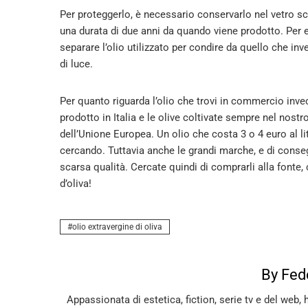
Per proteggerlo, è necessario conservarlo nel vetro scur
una durata di due anni da quando viene prodotto. Per
separare l’olio utilizzato per condire da quello che in
di luce.
Per quanto riguarda l’olio che trovi in commercio invece
prodotto in Italia e le olive coltivate sempre nel nostr
dell’Unione Europea. Un olio che costa 3 o 4 euro al l
cercando. Tuttavia anche le grandi marche, e di cons
scarsa qualità. Cercate quindi di comprarli alla fonte,
d’oliva!
olio extravergine di oliva
By Fed
Appassionata di estetica, fiction, serie tv e del web,