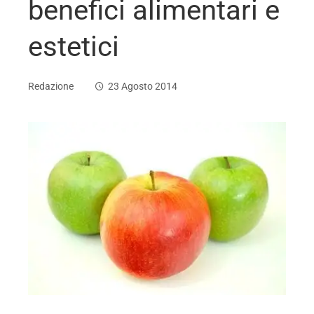
benefici alimentari e
estetici
Redazione
23 Agosto 2014
ebook
ter
edIn
erest
mbleupon