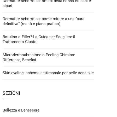
Dermatite seborroica: rimedi della nonna efficaci e
sicuri
Dermatite seborroica: come mirare a una “cura
definitiva” (realtà e piano pratico)
Botulino o Filler? La Guida per Scegliere il
Trattamento Giusto
Microdermoabrasione o Peeling Chimico:
Differenze, Benefici
Skin cycling: schema settimanale per pelle sensibile
SEZIONI
Bellezza e Benessere