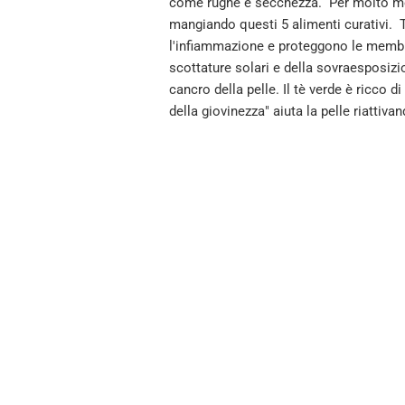
come rughe e secchezza. Per molto men
mangiando questi 5 alimenti curativi. Tè
l'infiammazione e proteggono le membra
scottature solari e della sovraesposizion
cancro della pelle. Il tè verde è ricco 
della giovinezza" aiuta la pelle riattiva