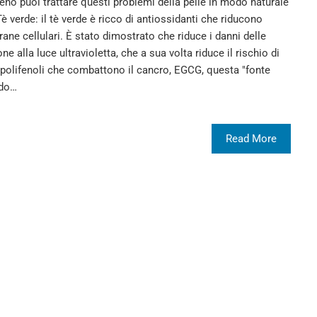
o puoi trattare questi problemi della pelle in modo naturale
 verde: il tè verde è ricco di antiossidanti che riducono
ne cellulari. È stato dimostrato che riduce i danni delle
e alla luce ultravioletta, che a sua volta riduce il rischio di
di polifenoli che combattono il cancro, EGCG, questa "fonte
ndo…
Read More