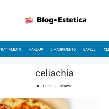
 TRATTAMENTI
MAKE-UP
DIMAGRIMENTO
CAPELLI
CE
celiachia
Home
celiachia