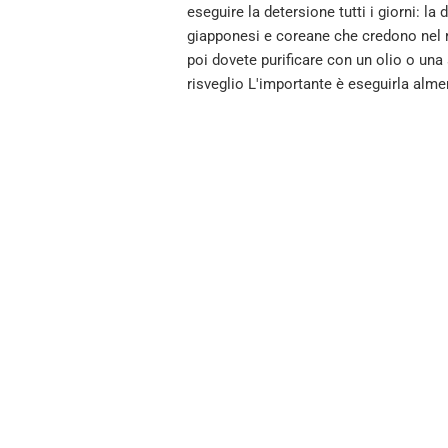
eseguire la detersione tutti i giorni: l
giapponesi e coreane che credono nel ri
poi dovete purificare con un olio o una
risveglio L'importante è eseguirla alm