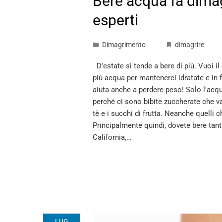
Bere acqua fa dimagr
esperti
Dimagrimento
dimagrire
D'estate si tende a bere di più. Vuoi il
più acqua per mantenerci idratate e in 
aiuta anche a perdere peso! Solo l'acq
perché ci sono bibite zuccherate che van
tè e i succhi di frutta. Neanche quelli 
Principalmente quindi, dovete bere tant
California,…
LUG