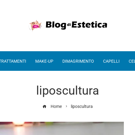
 TRATTAMENTI
MAKE-UP
DIMAGRIMENTO
CAPELLI
CE
liposcultura
Home
liposcultura