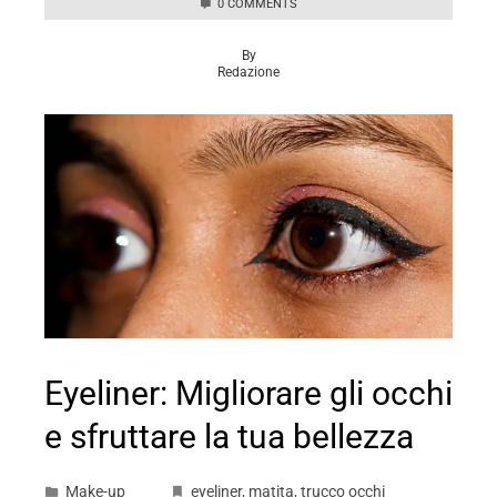
0 COMMENTS
By
Redazione
Eyeliner: Migliorare gli occhi
e sfruttare la tua bellezza
Make-up
eyeliner
,
matita
,
trucco occhi