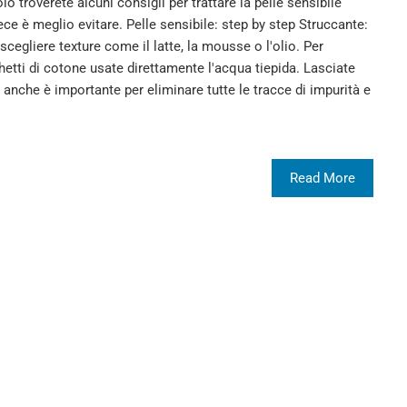
lo troverete alcuni consigli per trattare la pelle sensibile
e è meglio evitare. Pelle sensibile: step by step Struccante:
scegliere texture come il latte, la mousse o l'olio. Per
hetti di cotone usate direttamente l'acqua tiepida. Lasciate
co anche è importante per eliminare tutte le tracce di impurità e
Read More