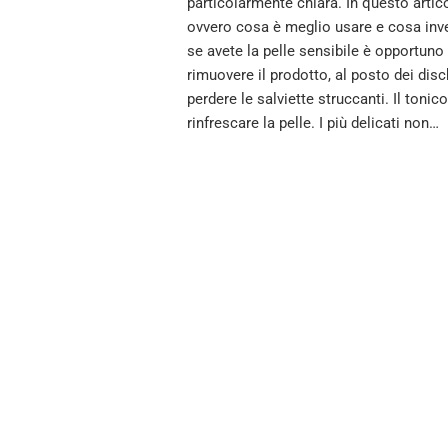
particolarmente chiara. In questo artico
ovvero cosa è meglio usare e cosa invec
se avete la pelle sensibile è opportuno 
rimuovere il prodotto, al posto dei disc
perdere le salviette struccanti. Il toni
rinfrescare la pelle. I più delicati non…