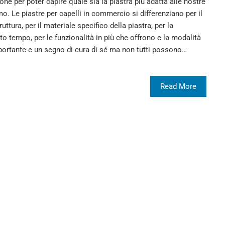
one per poter capire quale sia la piastra più adatta alle nostre
o. Le piastre per capelli in commercio si differenziano per il
uttura, per il materiale specifico della piastra, per la
 tempo, per le funzionalità in più che offrono e la modalità
importante e un segno di cura di sé ma non tutti possono…
Read More