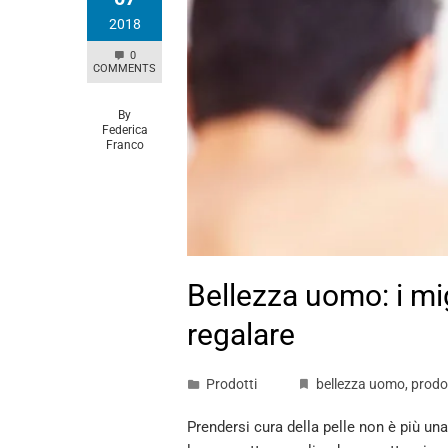
2018
0
COMMENTS
By
Federica
Franco
Bellezza uomo: i mig
regalare
Prodotti
bellezza uomo
,
prodot
Prendersi cura della pelle non è più u