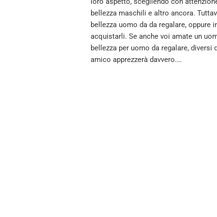
loro aspetto, scegliendo con attenzione 
bellezza maschili e altro ancora. Tuttav
bellezza uomo da da regalare, oppure i
acquistarli. Se anche voi amate un uom
bellezza per uomo da regalare, diversi d
amico apprezzerà davvero.…