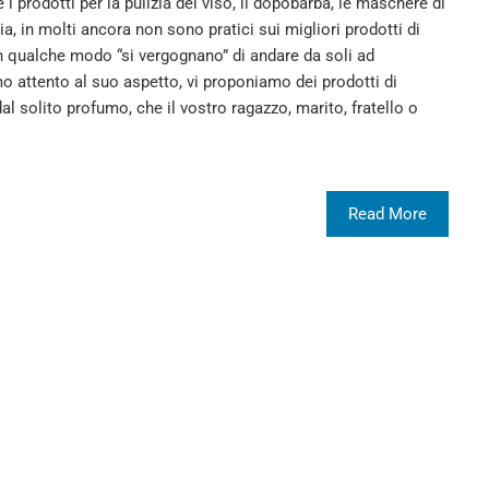
i prodotti per la pulizia del viso, il dopobarba, le maschere di
ia, in molti ancora non sono pratici sui migliori prodotti di
n qualche modo “si vergognano” di andare da soli ad
o attento al suo aspetto, vi proponiamo dei prodotti di
al solito profumo, che il vostro ragazzo, marito, fratello o
Read More