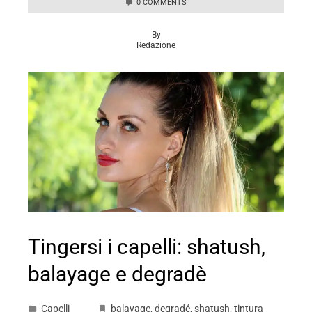
0 COMMENTS
By
Redazione
Tingersi i capelli: shatush,
balayage e degradè
Capelli
balayage
,
degradé
,
shatush
,
tintura