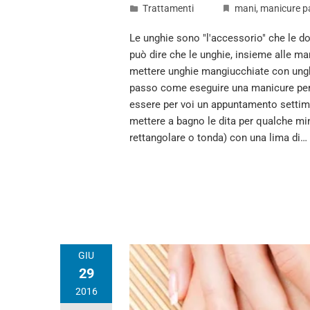
Trattamenti
mani
,
manicure p
Le unghie sono "l'accessorio" che le do
può dire che le unghie, insieme alle man
mettere unghie mangiucchiate con ungh
passo come eseguire una manicure perf
essere per voi un appuntamento settima
mettere a bagno le dita per qualche min
rettangolare o tonda) con una lima di…
GIU
29
2016