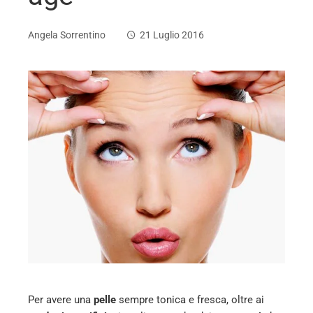
Angela Sorrentino
21 Luglio 2016
ebook
ter
edIn
erest
mbleupon
l
Per avere una
pelle
sempre tonica e fresca, oltre ai