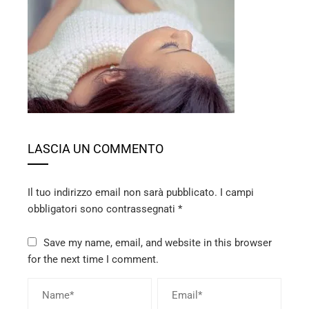
ebook
ter
edIn
erest
LASCIA UN COMMENTO
mbleupon
Il tuo indirizzo email non sarà pubblicato.
I campi
l
obbligatori sono contrassegnati
*
Save my name, email, and website in this browser
for the next time I comment.