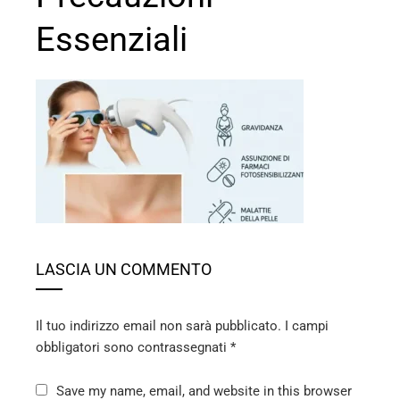
Essenziali
ebook
ter
edIn
LASCIA UN COMMENTO
erest
mbleupon
Il tuo indirizzo email non sarà pubblicato.
I campi
obbligatori sono contrassegnati
*
l
Save my name, email, and website in this browser