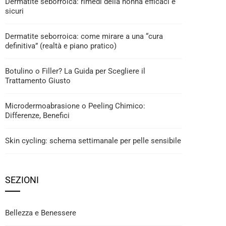
Dermatite seborroica: rimedi della nonna efficaci e
sicuri
Dermatite seborroica: come mirare a una “cura
definitiva” (realtà e piano pratico)
Botulino o Filler? La Guida per Scegliere il
Trattamento Giusto
Microdermoabrasione o Peeling Chimico:
Differenze, Benefici
Skin cycling: schema settimanale per pelle sensibile
SEZIONI
Bellezza e Benessere