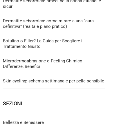
Dermatite seborroica: rimedi della nonna efficaci e
sicuri
Dermatite seborroica: come mirare a una “cura
definitiva” (realtà e piano pratico)
Botulino o Filler? La Guida per Scegliere il
Trattamento Giusto
Microdermoabrasione o Peeling Chimico:
Differenze, Benefici
Skin cycling: schema settimanale per pelle sensibile
SEZIONI
Bellezza e Benessere