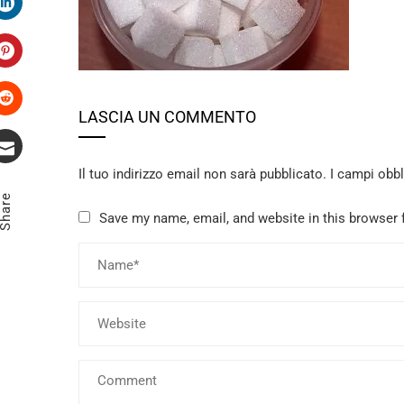
LinkedIn
Pinterest
LASCIA UN COMMENTO
Stumbleupon
Il tuo indirizzo email non sarà pubblicato.
I campi obb
Email
Share
Save my name, email, and website in this browser 