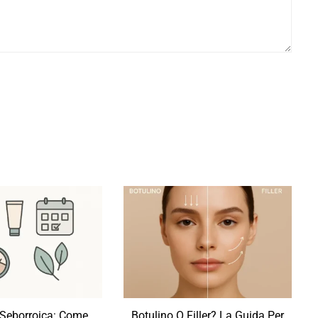
 Seborroica: Come
Botulino O Filler? La Guida Per