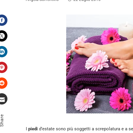
Facebook
Twitter
LinkedIn
Pinterest
Stumbleupon
Email
Share
I
piedi
d’estate sono più soggetti a screpolatura e a s