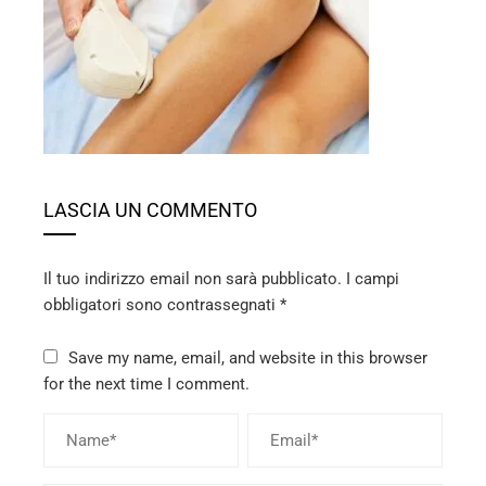
ebook
ter
edIn
erest
LASCIA UN COMMENTO
mbleupon
Il tuo indirizzo email non sarà pubblicato.
I campi
l
obbligatori sono contrassegnati
*
Save my name, email, and website in this browser
for the next time I comment.