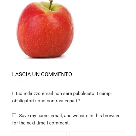
ebook
ter
edIn
erest
LASCIA UN COMMENTO
mbleupon
Il tuo indirizzo email non sarà pubblicato.
I campi
l
obbligatori sono contrassegnati
*
Save my name, email, and website in this browser
for the next time I comment.