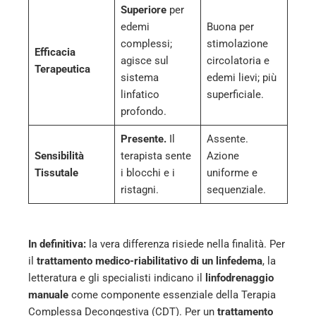
Superiore
per
edemi
Buona per
complessi;
stimolazione
Efficacia
agisce sul
circolatoria e
Terapeutica
sistema
edemi lievi; più
linfatico
superficiale.
profondo.
Presente.
Il
Assente.
Sensibilità
terapista sente
Azione
Tissutale
i blocchi e i
uniforme e
ristagni.
sequenziale.
In definitiva:
la vera differenza risiede nella finalità. Per
il
trattamento medico-riabilitativo di un linfedema
, la
letteratura e gli specialisti indicano il
linfodrenaggio
manuale
come componente essenziale della Terapia
Complessa Decongestiva (CDT). Per un
trattamento