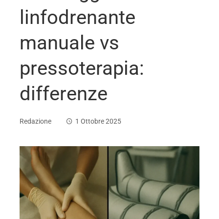
linfodrenante
manuale vs
pressoterapia:
differenze
Redazione
1 Ottobre 2025
ebook
ter