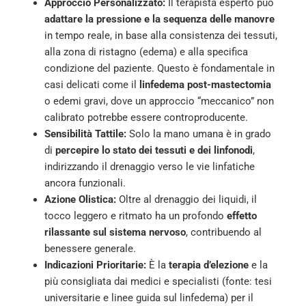
Approccio Personalizzato:
Il terapista esperto può
adattare la pressione e la sequenza delle manovre
in tempo reale, in base alla consistenza dei tessuti,
alla zona di ristagno (edema) e alla specifica
condizione del paziente. Questo è fondamentale in
casi delicati come il
linfedema post-mastectomia
o edemi gravi, dove un approccio “meccanico” non
calibrato potrebbe essere controproducente.
Sensibilità Tattile:
Solo la mano umana è in grado
di
percepire lo stato dei tessuti e dei linfonodi
,
indirizzando il drenaggio verso le vie linfatiche
ancora funzionali.
Azione Olistica:
Oltre al drenaggio dei liquidi, il
tocco leggero e ritmato ha un profondo
effetto
rilassante sul sistema nervoso
, contribuendo al
benessere generale.
Indicazioni Prioritarie:
È la
terapia d’elezione
e la
più consigliata dai medici e specialisti (fonte: tesi
universitarie e linee guida sul linfedema) per il