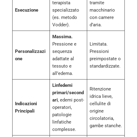
terapista
tramite
Esecuzione
specializzato
macchinario
(es. metodo
con camere
Vodder).
d’aria.
Massima.
Pressione e
Limitata.
Personalizzazi
sequenza
Pressioni
one
adattate al
preimpostate o
tessuto e
standardizzate.
all’edema.
Linfedemi
Ritenzione
primari/second
idrica lieve,
ari
, edemi post-
Indicazioni
cellulite di
operatori,
Principali
origine
patologie
circolatoria,
linfatiche
gambe stanche.
complesse.