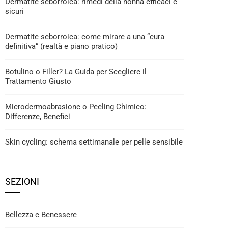
Dermatite seborroica: rimedi della nonna efficaci e
sicuri
Dermatite seborroica: come mirare a una “cura
definitiva” (realtà e piano pratico)
Botulino o Filler? La Guida per Scegliere il
Trattamento Giusto
Microdermoabrasione o Peeling Chimico:
Differenze, Benefici
Skin cycling: schema settimanale per pelle sensibile
SEZIONI
Bellezza e Benessere