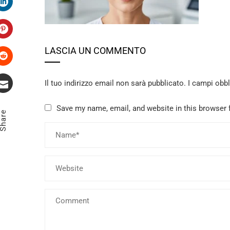
LinkedIn
Pinterest
LASCIA UN COMMENTO
Stumbleupon
Il tuo indirizzo email non sarà pubblicato.
I campi obb
Email
Save my name, email, and website in this browser 
Share