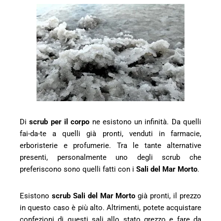
l
Di
scrub per il corpo
ne esistono un infinità. Da quelli
fai-da-te a quelli già pronti, venduti in farmacie,
erboristerie e profumerie. Tra le tante alternative
presenti, personalmente uno degli scrub che
preferiscono sono quelli fatti con i
Sali del Mar Morto
.
Esistono
scrub Sali del Mar Morto
già pronti, il prezzo
in questo caso è più alto. Altrimenti, potete acquistare
confezioni di questi sali allo stato grezzo e fare da