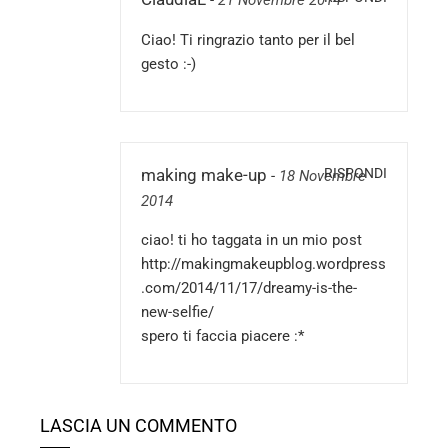
-
21 Novembre 2014
Ciao! Ti ringrazio tanto per il bel
gesto :-)
RISPONDI
making make-up
-
18 Novembre
2014
ciao! ti ho taggata in un mio post
http://makingmakeupblog.wordpress
.com/2014/11/17/dreamy-is-the-
new-selfie/
spero ti faccia piacere :*
LASCIA UN COMMENTO