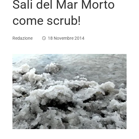
Sali del Mar Morto
come scrub!
Redazione
18 Novembre 2014
ebook
ter
edIn
erest
mbleupon