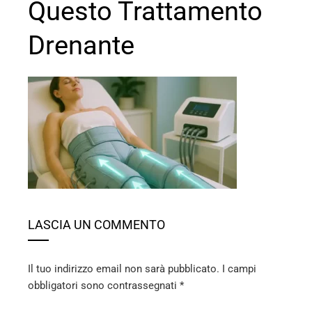
Questo Trattamento
Drenante
ebook
ter
edIn
LASCIA UN COMMENTO
erest
mbleupon
Il tuo indirizzo email non sarà pubblicato.
I campi
obbligatori sono contrassegnati
*
l