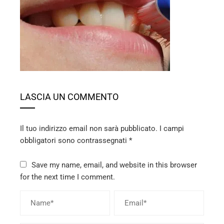
ebook
ter
edIn
erest
LASCIA UN COMMENTO
mbleupon
Il tuo indirizzo email non sarà pubblicato.
I campi
l
obbligatori sono contrassegnati
*
Save my name, email, and website in this browser
for the next time I comment.