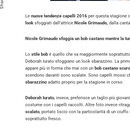
Share
Le
nuove tendenze capelli 2016
per questa stagione ca
look
sfoggiati dall’attrice
Nicole Grimaudo,
dalla cant
Nicole Grimaudo sfoggia un bob castano mentre la Iura
Lo
stile bob
è quello che va maggiormente soprattutto 
Deborah Iurato sfoggiano un look sbarazzino. La prim
appare più in forma che mai con un
bob castano scuro
scendono davanti sono scalate. Sono capelli mossi che
sbarazzino
adatto proprio per la stagione in corso.
Deborah Iurato
, invece, preferisce un taglio più giovani
costume con i capelli raccolti. Altre foto invece ritr
scalato
, portato liscio con la particolarità di un ciuffo
soprattutto fresco.