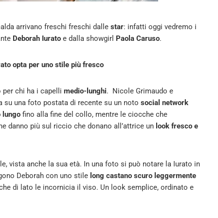
lda arrivano freschi freschi dalle
star
: infatti oggi vedremo i
ante
Deborah Iurato
e dalla showgirl
Paola Caruso
.
to opta per uno stile più fresco
per chi ha i capelli
medio-lunghi
. Nicole Grimaudo e
a su una foto postata di recente su un noto
social network
 lungo
fino alla fine del collo, mentre le ciocche che
 danno più sul riccio che donano all’attrice un
look fresco e
le, vista anche la sua età. In una foto si può notare la Iurato in
aggono Deborah con uno stile
long castano scuro leggermente
 che di lato le incornicia il viso. Un look semplice, ordinato e