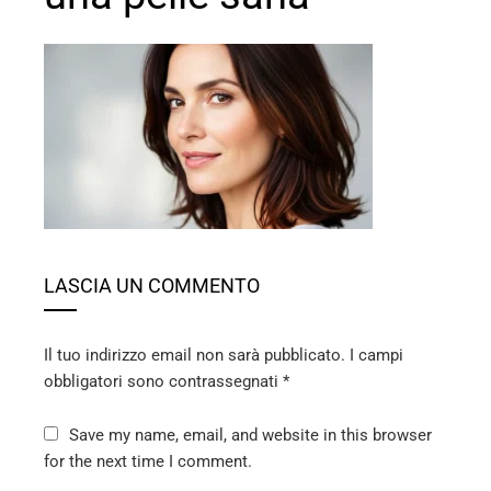
ebook
ter
edIn
erest
LASCIA UN COMMENTO
mbleupon
Il tuo indirizzo email non sarà pubblicato.
I campi
obbligatori sono contrassegnati
*
l
Save my name, email, and website in this browser
for the next time I comment.