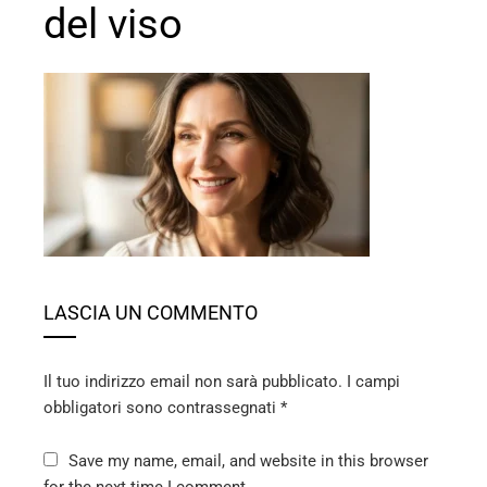
del viso
ebook
ter
edIn
erest
LASCIA UN COMMENTO
mbleupon
Il tuo indirizzo email non sarà pubblicato.
I campi
obbligatori sono contrassegnati
*
l
Save my name, email, and website in this browser
for the next time I comment.