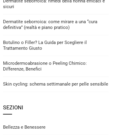
Dermatite seborroica: rimedi della nonna efficaci e
sicuri
Dermatite seborroica: come mirare a una “cura
definitiva” (realtà e piano pratico)
Botulino o Filler? La Guida per Scegliere il
Trattamento Giusto
Microdermoabrasione o Peeling Chimico:
Differenze, Benefici
Skin cycling: schema settimanale per pelle sensibile
SEZIONI
Bellezza e Benessere