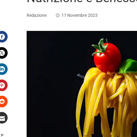
Redazione
17 Novembre 2023
Facebook
Twitter
LinkedIn
Pinterest
Stumbleupon
Email