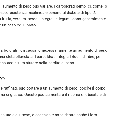
sull’aumento di peso può variare. I carboidrati semplici, come lo
o, resistenza insulinica e persino al diabete di tipo 2.
 frutta, verdura, cereali integrali e legumi, sono generalmente
 un peso equilibrato​
​.
 i carboidrati non causano necessariamente un aumento di peso
 dieta bilanciata. I carboidrati integrali ricchi di fibre, per
 addirittura aiutare nella perdita di peso​
​.
vo
e raffinati, può portare a un aumento di peso, poiché il corpo
rma di grasso. Questo può aumentare il rischio di obesità e di
a salute e sul peso, è essenziale considerare anche i loro