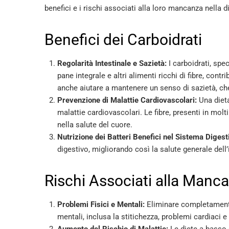
benefici e i rischi associati alla loro mancanza nella d
Benefici dei Carboidrati
Regolarità Intestinale e Sazietà:
I carboidrati, spe
pane integrale e altri alimenti ricchi di fibre, cont
anche aiutare a mantenere un senso di sazietà, che 
Prevenzione di Malattie Cardiovascolari:
Una dieta
malattie cardiovascolari. Le fibre, presenti in molt
nella salute del cuore​
​.
Nutrizione dei Batteri Benefici nel Sistema Digest
digestivo, migliorando così la salute generale dell’i
Rischi Associati alla Manca
Problemi Fisici e Mentali:
Eliminare completamente 
mentali, inclusa la stitichezza, problemi cardiaci e 
Aumento del Rischio di Malattie:
Le diete a basso 