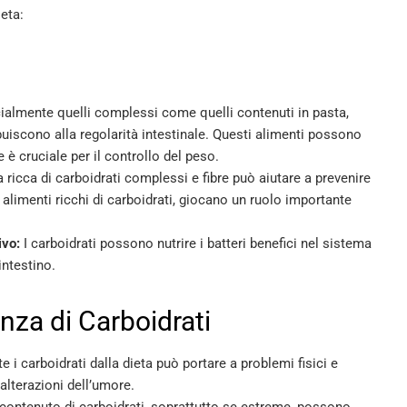
ieta:
cialmente quelli complessi come quelli contenuti in pasta,
ribuiscono alla regolarità intestinale. Questi alimenti possono
è cruciale per il controllo del peso​
​.
 ricca di carboidrati complessi e fibre può aiutare a prevenire
i alimenti ricchi di carboidrati, giocano un ruolo importante
ivo:
I carboidrati possono nutrire i batteri benefici nel sistema
ntestino​
​.
nza di Carboidrati
i carboidrati dalla dieta può portare a problemi fisici e
alterazioni dell’umore​
​.
contenuto di carboidrati, soprattutto se estreme, possono