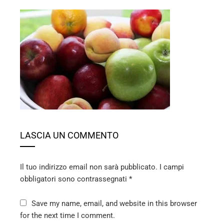
ebook
ter
edIn
erest
LASCIA UN COMMENTO
mbleupon
Il tuo indirizzo email non sarà pubblicato.
I campi
l
obbligatori sono contrassegnati
*
Save my name, email, and website in this browser
for the next time I comment.