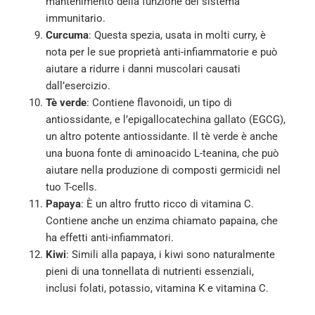
mantenimento della funzione del sistema
immunitario.
Curcuma
: Questa spezia, usata in molti curry, è
nota per le sue proprietà anti-infiammatorie e può
aiutare a ridurre i danni muscolari causati
dall’esercizio.
Tè verde
: Contiene flavonoidi, un tipo di
antiossidante, e l’epigallocatechina gallato (EGCG),
un altro potente antiossidante. Il tè verde è anche
una buona fonte di aminoacido L-teanina, che può
aiutare nella produzione di composti germicidi nel
tuo T-cells.
Papaya
: È un altro frutto ricco di vitamina C.
Contiene anche un enzima chiamato papaina, che
ha effetti anti-infiammatori.
Kiwi
: Simili alla papaya, i kiwi sono naturalmente
pieni di una tonnellata di nutrienti essenziali,
inclusi folati, potassio, vitamina K e vitamina C.