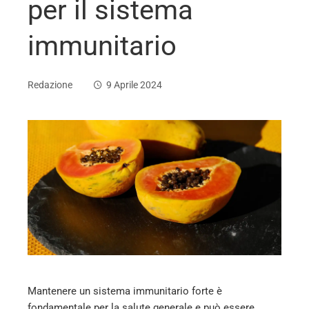
per il sistema
immunitario
Redazione
9 Aprile 2024
ebook
ter
edIn
erest
Mantenere un sistema immunitario forte è
mbleupon
fondamentale per la salute generale e può essere