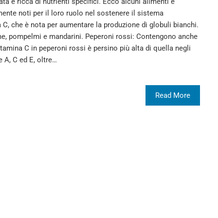
ta e ricca di nutrienti specifici. Ecco alcuni alimenti e
ente noti per il loro ruolo nel sostenere il sistema
 C, che è nota per aumentare la produzione di globuli bianchi.
lime, pompelmi e mandarini. Peperoni rossi: Contengono anche
tamina C in peperoni rossi è persino più alta di quella negli
 A, C ed E, oltre…
Read More