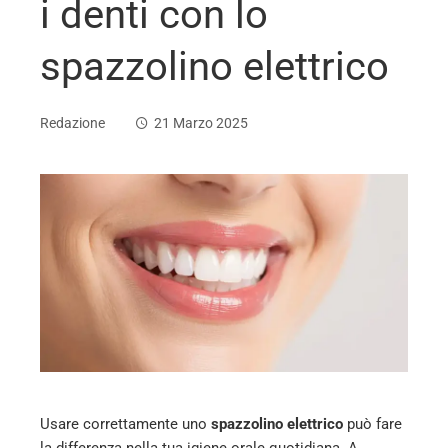
i denti con lo
spazzolino elettrico
Redazione
21 Marzo 2025
ebook
ter
edIn
erest
Usare correttamente uno
spazzolino elettrico
può fare
mbleupon
la differenza nella tua igiene orale quotidiana. A