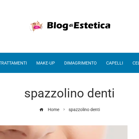
 TRATTAMENTI
MAKE-UP
DIMAGRIMENTO
CAPELLI
CE
spazzolino denti
Home
spazzolino denti