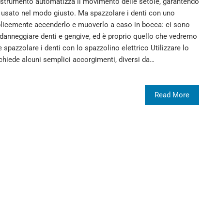
 strumento automatizza il movimento delle setole, garantendo
e usato nel modo giusto. Ma spazzolare i denti con uno
mplicemente accenderlo e muoverlo a caso in bocca: ci sono
 danneggiare denti e gengive, ed è proprio quello che vedremo
spazzolare i denti con lo spazzolino elettrico Utilizzare lo
chiede alcuni semplici accorgimenti, diversi da…
Read More