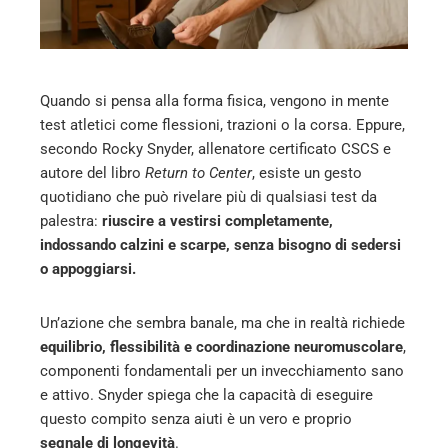
edIn
erest
Quando si pensa alla forma fisica, vengono in mente
mbleupon
test atletici come flessioni, trazioni o la corsa. Eppure,
secondo Rocky Snyder, allenatore certificato CSCS e
l
autore del libro
Return to Center
, esiste un gesto
quotidiano che può rivelare più di qualsiasi test da
palestra:
riuscire a vestirsi completamente,
indossando calzini e scarpe, senza bisogno di sedersi
o appoggiarsi.
Un’azione che sembra banale, ma che in realtà richiede
equilibrio, flessibilità e coordinazione neuromuscolare
,
componenti fondamentali per un invecchiamento sano
e attivo. Snyder spiega che la capacità di eseguire
questo compito senza aiuti è un vero e proprio
segnale di longevità
.