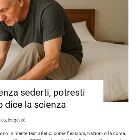
senza sederti, potresti
o dice la scienza
sica
,
longevità
no in mente test atletici come flessioni, trazioni o la corsa.