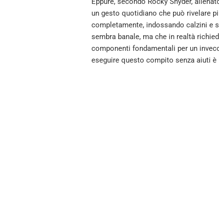
Eppure, secondo Rocky Snyder, allenator
un gesto quotidiano che può rivelare più
completamente, indossando calzini e sc
sembra banale, ma che in realtà richied
componenti fondamentali per un invecc
eseguire questo compito senza aiuti è 