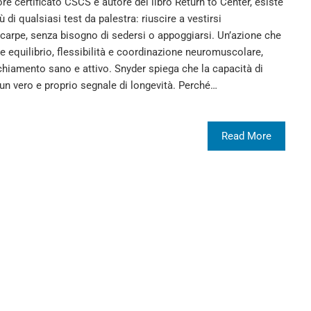
e certificato CSCS e autore del libro Return to Center, esiste
 di qualsiasi test da palestra: riuscire a vestirsi
arpe, senza bisogno di sedersi o appoggiarsi. Un’azione che
e equilibrio, flessibilità e coordinazione neuromuscolare,
hiamento sano e attivo. Snyder spiega che la capacità di
un vero e proprio segnale di longevità. Perché…
Read More