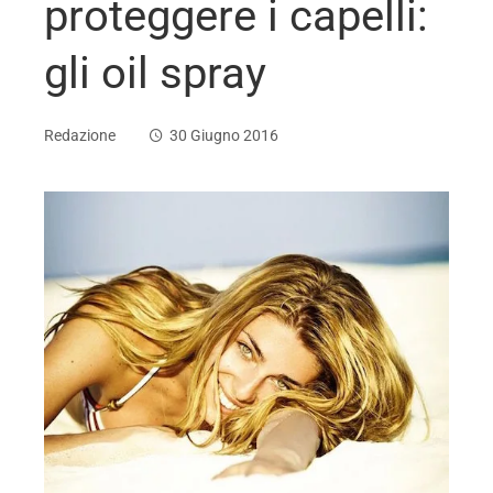
proteggere i capelli:
gli oil spray
Redazione
30 Giugno 2016
ebook
ter
edIn
erest
mbleupon