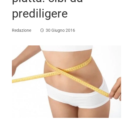
prediligere
Redazione
30 Giugno 2016
ebook
ter
edIn
erest
mbleupon