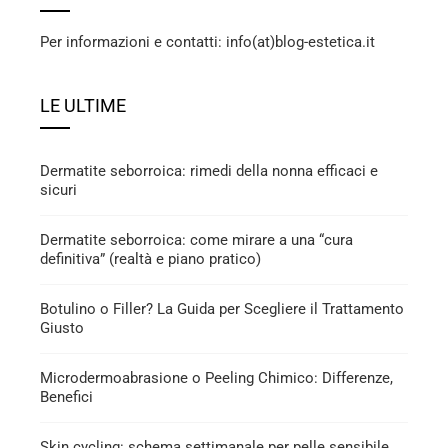
Per informazioni e contatti: info(at)blog-estetica.it
LE ULTIME
Dermatite seborroica: rimedi della nonna efficaci e
sicuri
Dermatite seborroica: come mirare a una “cura
definitiva” (realtà e piano pratico)
Botulino o Filler? La Guida per Scegliere il Trattamento
Giusto
Microdermoabrasione o Peeling Chimico: Differenze,
Benefici
Skin cycling: schema settimanale per pelle sensibile