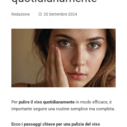
Redazione
20 Settembre 2024
ebook
ter
edIn
erest
Per
pulire il viso quotidianamente
in modo efficace, è
mbleupon
importante seguire una routine semplice ma completa.
l
Ecco i passaggi chiave per una pulizia del viso