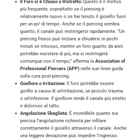
Il Foro si è Chiuso o Ristretto:
Questo è il motivo
più frequente, soprattutto se il piercing è
relativamente nuovo o se hai tenuto il gioiello fuori
per un po’ di tempo. Anche se il piercing sembra
guarito, il canale può restringersi rapidamente. “Un
piercing fresco può iniziare a chiudersi in pochi
minuti se rimosso, mentre un foro guarito da anni
potrebbe resistere di più, ma si restringerà
comunque con il tempo,” afferma la
Association of
Professional Piercers (APP)
nelle sue linee guida
sulla cura post-piercing.
Gonfiore o Irritazione:
Il foro potrebbe essere
gonfio a causa di un’irritazione, un piccolo trauma
o un’infezione. Il gonfiore rende il canale più stretto
e doloroso al tatto.
Angolazione Sbagliata:
È incredibile quanto sia
precisa l’angolazione richiesta per infilare
correttamente il gioiello attraverso il canale. Anche
una leggera deviazione può impedire l’ingresso.