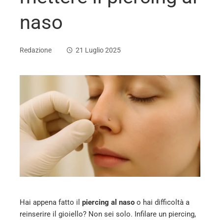
naso
Redazione
21 Luglio 2025
ebook
ter
edIn
erest
Hai appena fatto il
piercing al naso
o hai difficoltà a
mbleupon
reinserire il gioiello? Non sei solo. Infilare un piercing,