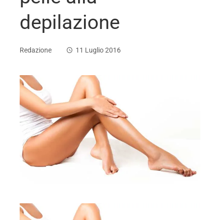
depilazione
Redazione
11 Luglio 2016
ebook
ter
edIn
erest
mbleupon