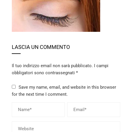
ebook
ter
edIn
LASCIA UN COMMENTO
erest
mbleupon
Il tuo indirizzo email non sarà pubblicato.
I campi
obbligatori sono contrassegnati
*
l
Save my name, email, and website in this browser
for the next time I comment.