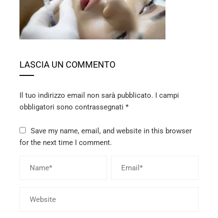
ter
edIn
LASCIA UN COMMENTO
erest
mbleupon
Il tuo indirizzo email non sarà pubblicato.
I campi
obbligatori sono contrassegnati
*
l
Save my name, email, and website in this browser
for the next time I comment.