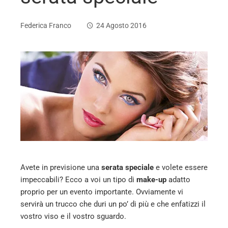
Federica Franco
24 Agosto 2016
ebook
ter
edIn
erest
Avete in previsione una
serata speciale
e volete essere
impeccabili? Ecco a voi un tipo di
make-up
adatto
mbleupon
proprio per un evento importante. Ovviamente vi
servirà un trucco che duri un po’ di più e che enfatizzi il
l
vostro viso e il vostro sguardo.