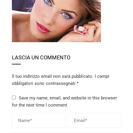
ebook
ter
edIn
erest
LASCIA UN COMMENTO
mbleupon
Il tuo indirizzo email non sarà pubblicato.
I campi
l
obbligatori sono contrassegnati
*
Save my name, email, and website in this browser
for the next time I comment.